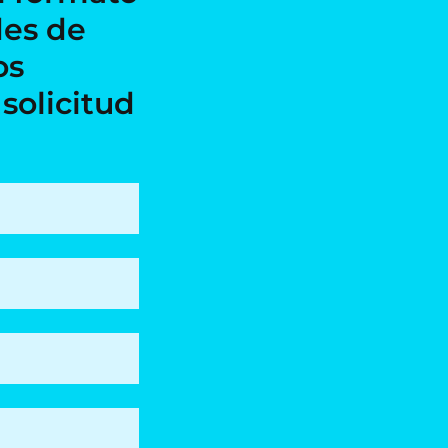
des de
os
solicitud