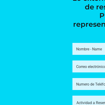
de re
P
represen
Nombre - Name
Correo electrónic
Numero de Teléf