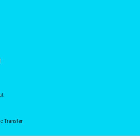
u
al.
ic Transfer