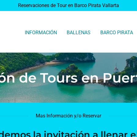
Reservaciones de Tour en Barco Pirata Vallarta
INFORMACIÓN
BALLENAS
BARCO PIRATA
ón de Tours en Puert
Mas Información y/o Reservar
demos la invitación a llenar e